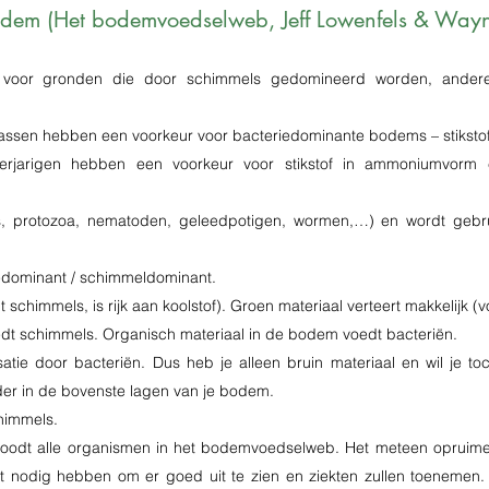
dem (Het bodemvoedselweb, Jeff Lowenfels & Wayn
voor gronden die door schimmels gedomineerd worden, andere
assen hebben een voorkeur voor bacteriedominante bodems – stikstof 
rjarigen hebben een voorkeur voor stikstof in ammoniumvorm
s, protozoa, nematoden, geleedpotigen, wormen,…) en wordt geb
riedominant / schimmeldominant.
 schimmels, is rijk aan koolstof). Groen materiaal verteert makkelijk (voe
t schimmels. Organisch materiaal in de bodem voedt bacteriën.
satie door bacteriën. Dus heb je alleen bruin materiaal en wil je t
nder in de bovenste lagen van je bodem.
himmels.
doodt alle organismen in het bodemvoedselweb. Het meteen opruimen
 nodig hebben om er goed uit te zien en ziekten zullen toenemen