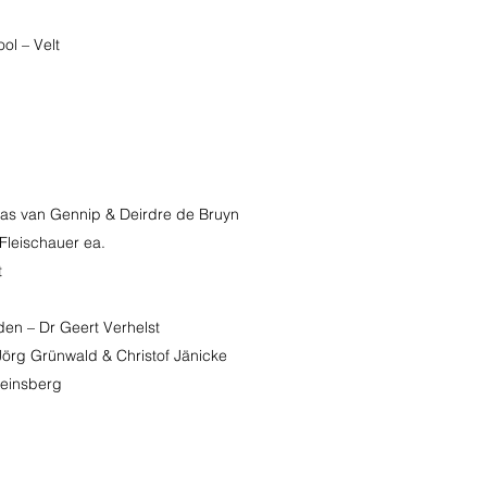
ol – Velt
Bas van Gennip & Deirdre de Bruyn
Fleischauer ea.
t
en – Dr Geert Verhelst
Jörg Grünwald & Christof Jänicke
Heinsberg